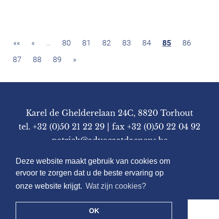
««
«
…
80
81
82
83
84
85
86
87
88
89
»
Karel de Ghelderelaan 24C, 8820 Torhout
tel. +32 (0)50 21 22 29
| fax +32 (0)50 22 04 92
patrick@advocaatdaenens.be
Deze website maakt gebruik van cookies om
kbo 0812.465.268 - btw BE 0812.465.268
ervoor te zorgen dat u de beste ervaring op
onze website krijgt.
Wat zijn cookies?
OK
Algemene Voorwaarden
Informatie WER